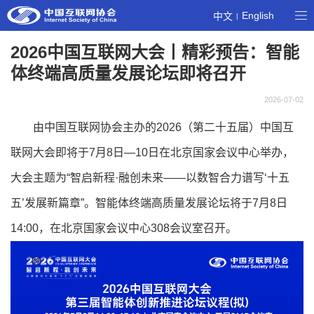
English
中文
|
2026中国互联网大会丨精彩预告：智能
体终端高质量发展论坛即将召开
2026-07-02
由中国互联网协会主办的2026（第二十五届）中国互
联网大会即将于7月8日—10日在北京国家会议中心举办，
大会主题为“智启新程·融创未来——以数智合力谱写‘十五
五’发展新篇章”。智能体终端高质量发展论坛将于7月8日
14:00，在北京国家会议中心308会议室召开。