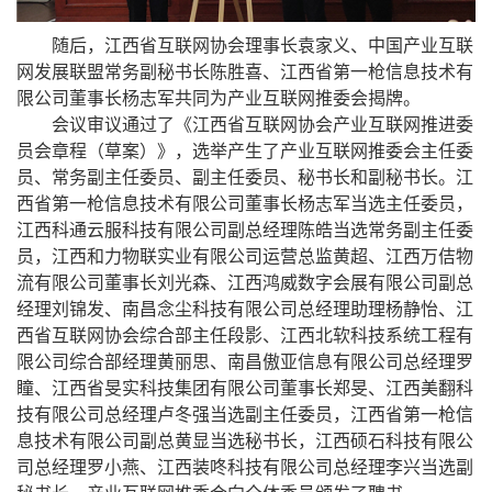
随后，江西省互联网协会理事长袁家义、中国产业互联
网发展联盟常务副秘书长陈胜喜、江西省第一枪信息技术有
限公司董事长杨志军共同为产业互联网推委会揭牌。
会议审议通过了《江西省互联网协会产业互联网推进委
员会章程（草案）》，选举产生了产业互联网推委会主任委
员、常务副主任委员、副主任委员、秘书长和副秘书长。江
西省第一枪信息技术有限公司董事长杨志军当选主任委员，
江西科通云服科技有限公司副总经理陈皓当选常务副主任委
员，江西和力物联实业有限公司运营总监黄超、江西万佶物
流有限公司董事长刘光森、江西鸿威数字会展有限公司副总
经理刘锦发、南昌念尘科技有限公司总经理助理杨静怡、江
西省互联网协会综合部主任段影、江西北软科技系统工程有
限公司综合部经理黄丽思、南昌傲亚信息有限公司总经理罗
瞳、江西省旻实科技集团有限公司董事长郑旻、江西美翻科
技有限公司总经理卢冬强当选副主任委员，江西省第一枪信
息技术有限公司副总黄显当选秘书长，江西硕石科技有限公
司总经理罗小燕、江西装咚科技有限公司总经理李兴当选副