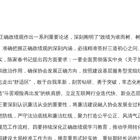
正确政绩观作出一系列重要论述，深刻阐明了“政绩为谁而树、
。准确把握正确政绩观的深刻内涵，必须精准答好三道初心之问
实，陈家春书记提出四方面要求：一要全面贯彻落实中央《关于
和政治作用，确保协会发展正确方向，按照建设基层服务型党组
走出“舒适区” ，敢于自我革新，刻苦钻研、勇于突破，常态
造“斗罢艰险再出发”的铁肩膀。立足互联网行业迭代快、新业态
三要深刻认识廉洁从业的重要性，将廉洁建设融入协会发展全过
想防线，严守法治底线和廉洁红线，聚力打造公平公正、风清气
规范工作流程。四要持续深化正确政绩观学习教育，推动学用转
国建设大局校准工作方向，摒弃重形式轻实效、重短期轻长远的